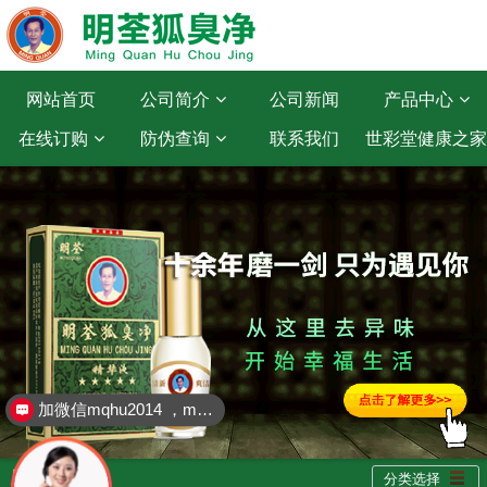
网站首页
公司简介
公司新闻
产品中心
在线订购
防伪查询
联系我们
世彩堂健康之家
加微信mqhu2014 ，mqhu666免费领试用装
男性腋臭
分类选择